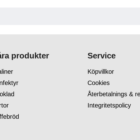
ra produkter
Service
liner
Köpvillkor
nfektyr
Cookies
oklad
Återbetalnings & re
rtor
Integritetspolicy
ffebröd