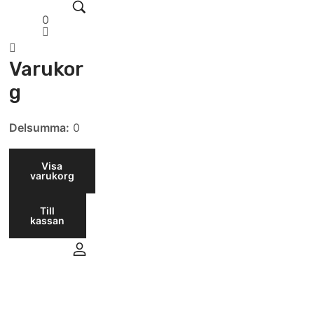
0
Varukor
g
Delsumma:
0
Visa
varukorg
Till
kassan