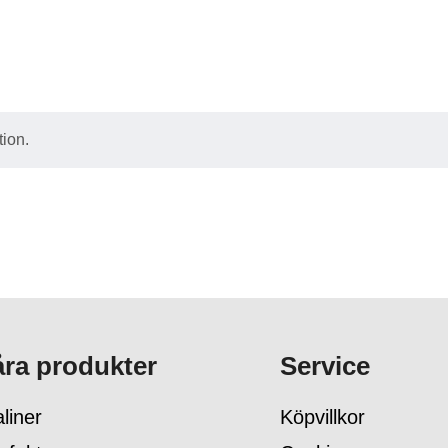
ion.
ra produkter
Service
liner
Köpvillkor